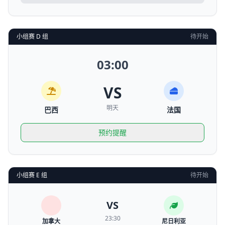
小组赛 D 组
待开始
03:00
VS
明天
巴西
法国
预约提醒
小组赛 E 组
待开始
VS
23:30
加拿大
尼日利亚